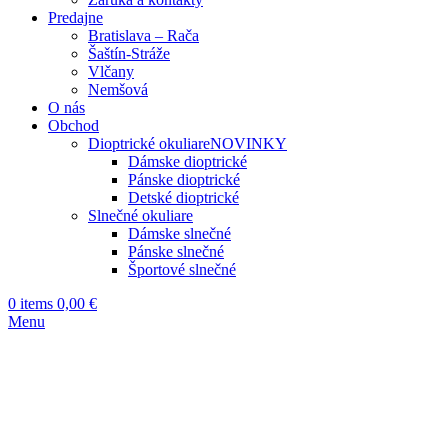
Predajne
Bratislava – Rača
Šaštín-Stráže
Vlčany
Nemšová
O nás
Obchod
Dioptrické okuliare
NOVINKY
Dámske dioptrické
Pánske dioptrické
Detské dioptrické
Slnečné okuliare
Dámske slnečné
Pánske slnečné
Športové slnečné
0
items
0,00
€
Menu