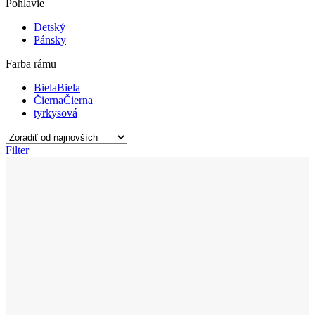
Pohlavie
Detský
Pánsky
Farba rámu
Biela
Biela
Čierna
Čierna
tyrkysová
Filter