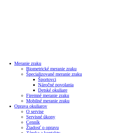
Meranie zraku
Biometrické meranie zraku
Špecializované meranie zraku
Športovci
Náročné povolania
Detské okuliare
Firemné meranie zraku
Mobilné meranie zraku
Oprava okuliarov
O servise
Servisné úkony
Cenník
Žiadosť o opravu
Záruka a kontakty