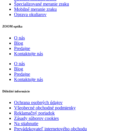
Špecializované meranie zraku
Mobilné meranie zraku
Oprava okuliarov
ZOOM optika
O nás
Blog
Predajne
Kontaktujte nás
O nás
Blog
Predajne
Kontaktujte nás
Dôležité informácie
Ochrana osobných údajov
Všeobecné obchodné podmienky
Reklamačný poriadok
Zásady súborov cookies
Na stiahnutie
Prevádzkovateľ internetového obchodu