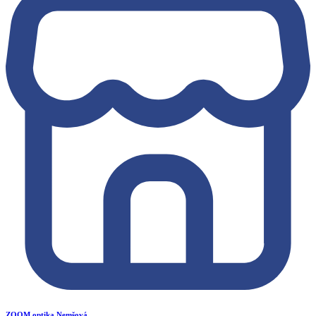
ZOOM optika Nemšová