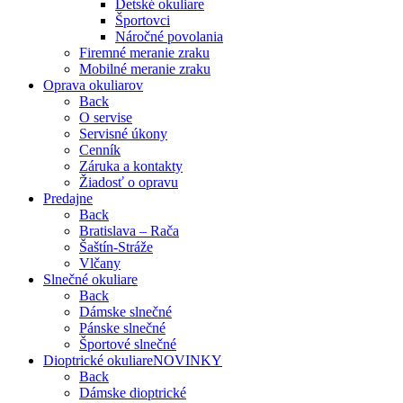
Detské okuliare
Športovci
Náročné povolania
Firemné meranie zraku
Mobilné meranie zraku
Oprava okuliarov
Back
O servise
Servisné úkony
Cenník
Záruka a kontakty
Žiadosť o opravu
Predajne
Back
Bratislava – Rača
Šaštín-Stráže
Vlčany
Slnečné okuliare
Back
Dámske slnečné
Pánske slnečné
Športové slnečné
Dioptrické okuliare
NOVINKY
Back
Dámske dioptrické