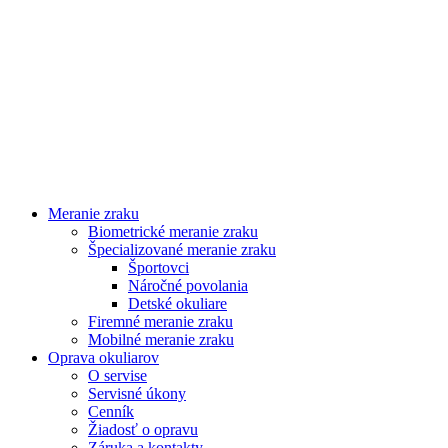
Meranie zraku
Biometrické meranie zraku
Špecializované meranie zraku
Športovci
Náročné povolania
Detské okuliare
Firemné meranie zraku
Mobilné meranie zraku
Oprava okuliarov
O servise
Servisné úkony
Cenník
Žiadosť o opravu
Záruka a kontakty