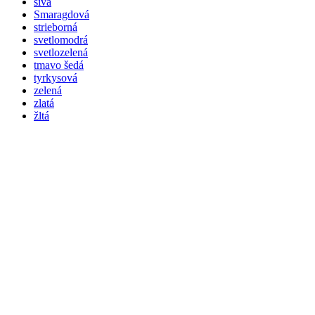
sivá
Smaragdová
strieborná
svetlomodrá
svetlozelená
tmavo šedá
tyrkysová
zelená
zlatá
žltá