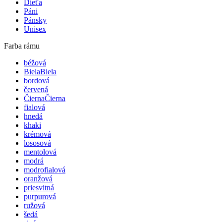
Dieťa
Páni
Pánsky
Unisex
Farba rámu
béžová
Biela
Biela
bordová
červená
Čierna
Čierna
fialová
hnedá
khaki
krémová
lososová
mentolová
modrá
modrofialová
oranžová
priesvitná
purpurová
ružová
šedá