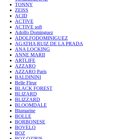
TONNY
ZEISS
ACID
ACTIVE
ACTIVE soft
Adolfo Dominguez
ADOLFODOMINIGUEZ
AGATHA RUIZ DE LA PRADA
ANA LOCKING
ANNE MARII
ARTLIFE
AZZARO
AZZARO Paris
BALDININI
Belle Fleur
BLACK FOREST
BLIZARD
BLIZZARD
BLOOMDALE
Blumarine
BOLLE
BORBONESE
BOVELO
BOZ
BOZ OZIRIS