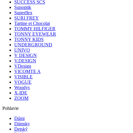
SUCCESS SCS
Sunoptik
Superflex
SURI FREY
Tartine et Chocolat
TOMMY HILFIGER
TONNY EYEWEAR
TONNY KIDS
UNDERGROUND
UNIVO
V DESIGN
V.DESIGN
VDesign
VICOMTE A
VISIBLE
VOGUE
Woodys
X-IDE
ZOOM
Pohlavie
Dámi
Dámsky
Detský