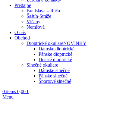
Predajne
Bratislava – Rača
Šaštín-Stráže
Vlčany
Nemšová
O nás
Obchod
Dioptrické okuliare
NOVINKY
Dámske dioptrické
Pánske dioptrické
Detské dioptrické
Slnečné okuliare
Dámske slnečné
Pánske slnečné
Športové slnečné
0
items
0,00
€
Menu