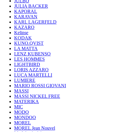
JULBO
JULIA BACKER
KAPORAL
KARAVAN
KARL LAGERFELD
KAZARO
Kelinse
KODAK
KUNO.QVIST
LA MATTA
LENZ KUBENSO
LES HOMMES
LIGHTBIRD
LORIS AZZARO
LUCA MARTELLI
LUMIERE
MARIO ROSSI GIOVANI
MASSI
MASSI NICKEL FREE
MATERIKA
MIC
MODO
MONDOO
MOREL
MOREL Jean Nouvel