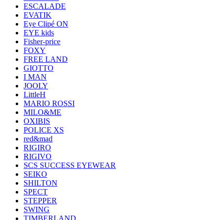
ESCALADE
EVATIK
Eye Clipé ON
EYE kids
Fisher-price
FOXY
FREE LAND
GIOTTO
I MAN
JOOLY
LittleH
MARIO ROSSI
MILO&ME
OXIBIS
POLICE XS
red&mad
RIGIRO
RIGIVO
SCS SUCCESS EYEWEAR
SEIKO
SHILTON
SPECT
STEPPER
SWING
TIMBERLAND