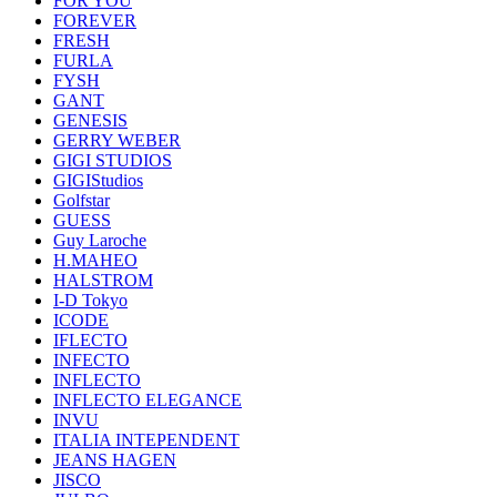
FOR YOU
FOREVER
FRESH
FURLA
FYSH
GANT
GENESIS
GERRY WEBER
GIGI STUDIOS
GIGIStudios
Golfstar
GUESS
Guy Laroche
H.MAHEO
HALSTROM
I-D Tokyo
ICODE
IFLECTO
INFECTO
INFLECTO
INFLECTO ELEGANCE
INVU
ITALIA INTEPENDENT
JEANS HAGEN
JISCO