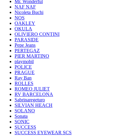
Mr. Wonderful
NAF NAF
Nicoleta Buchi
NOS
OAKLEY
OKULA
OLIVIERO CONTINI
PARASIDE
Pepe Jeans
PERTEGAZ
PIER MARTINO
playmobil
POLICE
PRAGUE
Ray Ban
ROLLES
ROMEO JULIET
RV BARCELONA
Sabrinaregeturo
SILVIAN HEACH
SOLANO
Sonata
SONIC
SUCCESS
SUCCESS EYEWEAR SCS