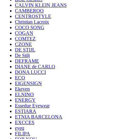
CALVIN KLEIN JEANS
CAMBEROO
CENTROSTYLE
Christian Lacroix
COCO SONG
COGAN
COMTEZ
CZONE
DE STIJL
De Stilj
DEFRAME
DIANE de CARLO
DONA LUCCI
ECO
EIGENSIGN
Ekeven
ELNINO
ENERGY
Essedue Eyewear
ESTIARA
ETNIA BARCELONA
EXCCES
eyeq
FILIPA