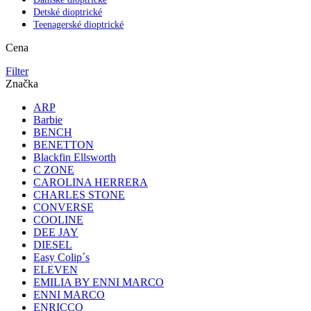
Detské dioptrické
Teenagerské dioptrické
Cena
Filter
Značka
ARP
Barbie
BENCH
BENETTON
Blackfin Ellsworth
C ZONE
CAROLINA HERRERA
CHARLES STONE
CONVERSE
COOLINE
DEE JAY
DIESEL
Easy Colip´s
ELEVEN
EMILIA BY ENNI MARCO
ENNI MARCO
ENRICCO