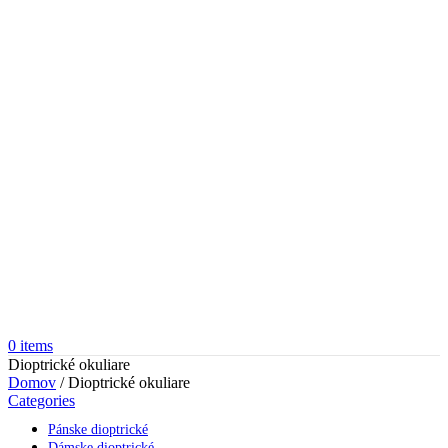
0
items
Dioptrické okuliare
Domov
/
Dioptrické okuliare
Categories
Pánske dioptrické
Dámske dioptrické