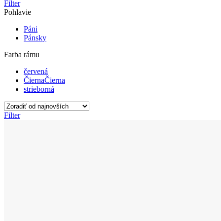
Filter
Pohlavie
Páni
Pánsky
Farba rámu
červená
Čierna
Čierna
strieborná
Filter