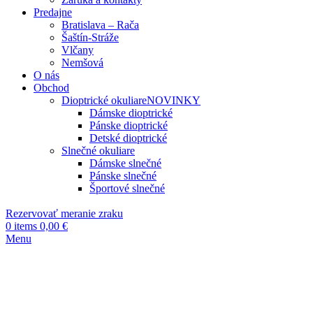
Predajne
Bratislava – Rača
Šaštín-Stráže
Vlčany
Nemšová
O nás
Obchod
Dioptrické okuliare
NOVINKY
Dámske dioptrické
Pánske dioptrické
Detské dioptrické
Slnečné okuliare
Dámske slnečné
Pánske slnečné
Športové slnečné
Rezervovať meranie zraku
0
items
0,00
€
Menu