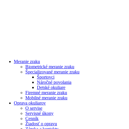
Meranie zraku
Biometrické meranie zraku
Špecializované meranie zraku
Športovci
Náročné povolania
Detské okuliare
Firemné meranie zraku
Mobilné meranie zraku
Oprava okuliarov
O servise
Servisné úkony
Cenník
Žiadosť o opravu
Záruka a kontakty