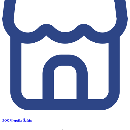
ZOOM optika Šaštín