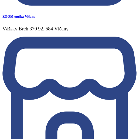
ZOOM optika Vlčany
Vážsky Breh 379 92, 584 Vlčany