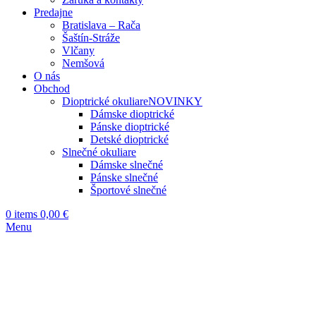
Predajne
Bratislava – Rača
Šaštín-Stráže
Vlčany
Nemšová
O nás
Obchod
Dioptrické okuliare
NOVINKY
Dámske dioptrické
Pánske dioptrické
Detské dioptrické
Slnečné okuliare
Dámske slnečné
Pánske slnečné
Športové slnečné
0
items
0,00
€
Menu