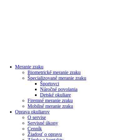
Meranie zraku
Biometrické meranie zraku
Špecializované meranie zraku
Športovci
Náročné povolania
Detské okuliare
Firemné meranie zraku
Mobilné meranie zraku
Oprava okuliarov
O servise
Servisné úkony
Cenník
Žiadosť o opravu
Záruka a kontakty