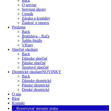
Back
O servise
Servisné úkony
Cenník
Záruka a kontakty
Žiadosť o opravu
Predajne
Back
Bratislava – Rača
Šaštín-Stráže
Vlčany
Slnečné okuliare
Back
Dámske slnečné
Pánske slnečné
Športové slnečné
Dioptrické okuliare
NOVINKY
Back
Dámske dioptrické
Pánske dioptrické
Detské dioptrické
O nás
Blog
Kontakt
Rezervovať meranie zraku