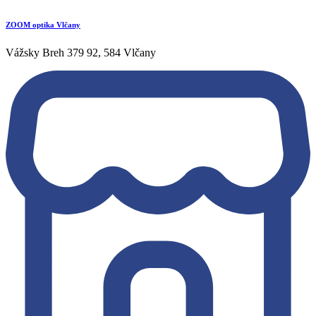
ZOOM optika Vlčany
Vážsky Breh 379 92, 584 Vlčany