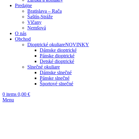
Predajne
Bratislava – Rača
Šaštín-Stráže
Vlčany
Nemšová
O nás
Obchod
Dioptrické okuliare
NOVINKY
Dámske dioptrické
Pánske dioptrické
Detské dioptrické
Slnečné okuliare
Dámske slnečné
Pánske slnečné
Športové slnečné
0
items
0,00
€
Menu