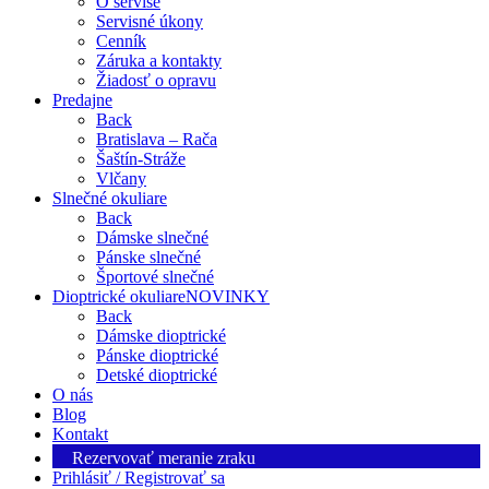
O servise
Servisné úkony
Cenník
Záruka a kontakty
Žiadosť o opravu
Predajne
Back
Bratislava – Rača
Šaštín-Stráže
Vlčany
Slnečné okuliare
Back
Dámske slnečné
Pánske slnečné
Športové slnečné
Dioptrické okuliare
NOVINKY
Back
Dámske dioptrické
Pánske dioptrické
Detské dioptrické
O nás
Blog
Kontakt
Rezervovať meranie zraku
Prihlásiť / Registrovať sa