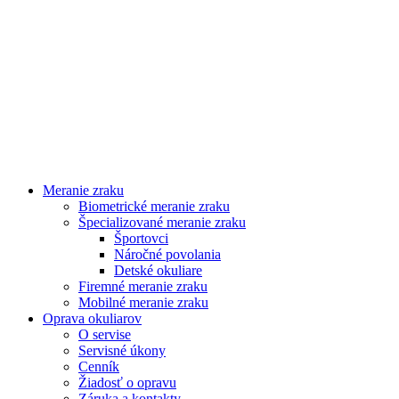
Meranie zraku
Biometrické meranie zraku
Špecializované meranie zraku
Športovci
Náročné povolania
Detské okuliare
Firemné meranie zraku
Mobilné meranie zraku
Oprava okuliarov
O servise
Servisné úkony
Cenník
Žiadosť o opravu
Záruka a kontakty