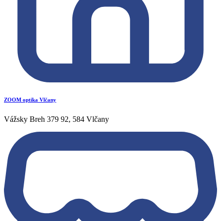
ZOOM optika Vlčany
Vážsky Breh 379 92, 584 Vlčany