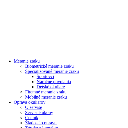
Meranie zraku
Biometrické meranie zraku
Špecializované meranie zraku
Športovci
Náročné povolania
Detské okuliare
Firemné meranie zraku
Mobilné meranie zraku
Oprava okuliarov
O servise
Servisné úkony
Cenník
Žiadosť o opravu
Záruka a kontakty