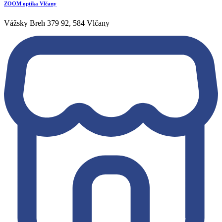
ZOOM optika Vlčany
Vážsky Breh 379 92, 584 Vlčany