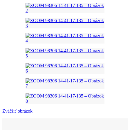
Zväčšiť obrázok