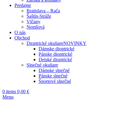
Predajne
Bratislava – Rača
Šaštín-Stráže
Vlčany
Nemšová
O nás
Obchod
Dioptrické okuliare
NOVINKY
Dámske dioptrické
Pánske dioptrické
Detské dioptrické
Slnečné okuliare
Dámske slnečné
Pánske slnečné
Športové slnečné
0
items
0,00
€
Menu