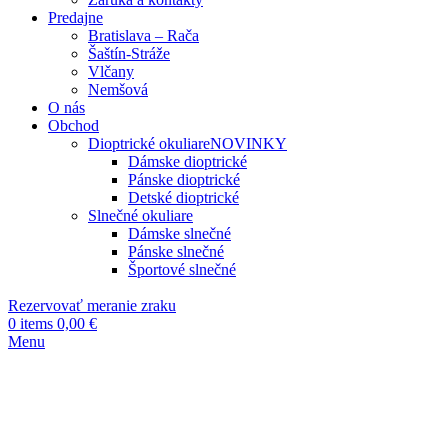
Predajne
Bratislava – Rača
Šaštín-Stráže
Vlčany
Nemšová
O nás
Obchod
Dioptrické okuliare
NOVINKY
Dámske dioptrické
Pánske dioptrické
Detské dioptrické
Slnečné okuliare
Dámske slnečné
Pánske slnečné
Športové slnečné
Rezervovať meranie zraku
0
items
0,00
€
Menu