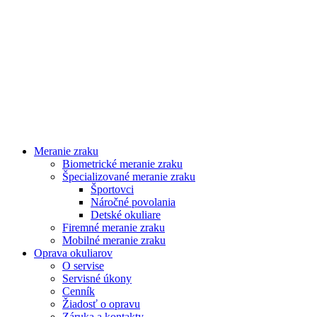
Meranie zraku
Biometrické meranie zraku
Špecializované meranie zraku
Športovci
Náročné povolania
Detské okuliare
Firemné meranie zraku
Mobilné meranie zraku
Oprava okuliarov
O servise
Servisné úkony
Cenník
Žiadosť o opravu
Záruka a kontakty