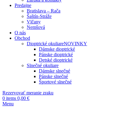
Predajne
Bratislava – Rača
Šaštín-Stráže
Vlčany
Nemšová
O nás
Obchod
Dioptrické okuliare
NOVINKY
Dámske dioptrické
Pánske dioptrické
Detské dioptrické
Slnečné okuliare
Dámske slnečné
Pánske slnečné
Športové slnečné
Rezervovať meranie zraku
0
items
0,00
€
Menu