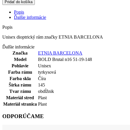
Pridať do košíka
Popis
Ďalšie informácie
Popis
Unisex dioptrický rám značky ETNIA BARCELONA
Ďalšie informácie
Značka
ETNIA BARCELONA
Model
BOLD Brutal n16 51-19-148
Pohlavie
Unisex
Farba rámu
tyrkysová
Farba skla
Číra
Šírka rámu
145
Tvar rámu
obdĺžnik
Materiál stred
Plast
Materiál stranica
Plast
ODPORÚČAME