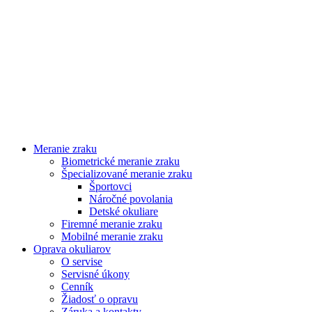
Meranie zraku
Biometrické meranie zraku
Špecializované meranie zraku
Športovci
Náročné povolania
Detské okuliare
Firemné meranie zraku
Mobilné meranie zraku
Oprava okuliarov
O servise
Servisné úkony
Cenník
Žiadosť o opravu
Záruka a kontakty