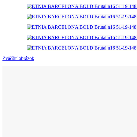
Zväčšiť obrázok