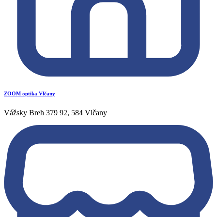
ZOOM optika Vlčany
Vážsky Breh 379 92, 584 Vlčany