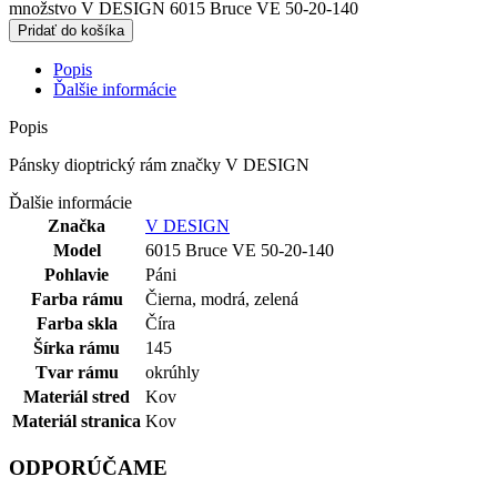
množstvo V DESIGN 6015 Bruce VE 50-20-140
Pridať do košíka
Popis
Ďalšie informácie
Popis
Pánsky dioptrický rám značky V DESIGN
Ďalšie informácie
Značka
V DESIGN
Model
6015 Bruce VE 50-20-140
Pohlavie
Páni
Farba rámu
Čierna
,
modrá
,
zelená
Farba skla
Číra
Šírka rámu
145
Tvar rámu
okrúhly
Materiál stred
Kov
Materiál stranica
Kov
ODPORÚČAME