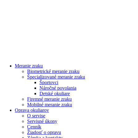
Meranie zraku
Biometrické meranie zraku
Špecializované meranie zraku
Športovci
Náročné povolania
Detské okuliare
Firemné meranie zraku
Mobilné meranie zraku
Oprava okuliarov
O servise
Servisné úkony
Cenník
Žiadosť o opravu
Záruka a kontakty