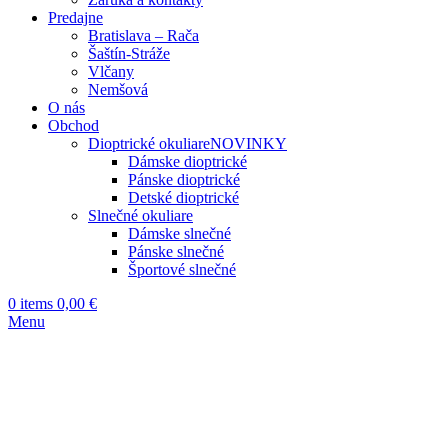
Predajne
Bratislava – Rača
Šaštín-Stráže
Vlčany
Nemšová
O nás
Obchod
Dioptrické okuliare
NOVINKY
Dámske dioptrické
Pánske dioptrické
Detské dioptrické
Slnečné okuliare
Dámske slnečné
Pánske slnečné
Športové slnečné
0
items
0,00
€
Menu