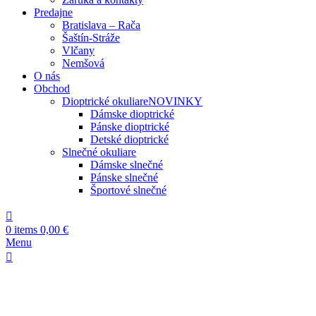
Predajne
Bratislava – Rača
Šaštín-Stráže
Vlčany
Nemšová
O nás
Obchod
Dioptrické okuliare
NOVINKY
Dámske dioptrické
Pánske dioptrické
Detské dioptrické
Slnečné okuliare
Dámske slnečné
Pánske slnečné
Športové slnečné
0
items
0,00
€
Menu