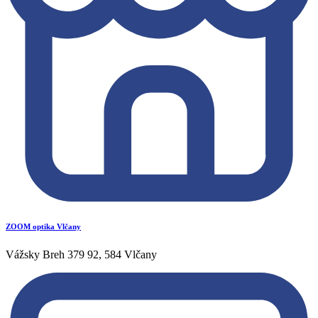
ZOOM optika Vlčany
Vážsky Breh 379 92, 584 Vlčany