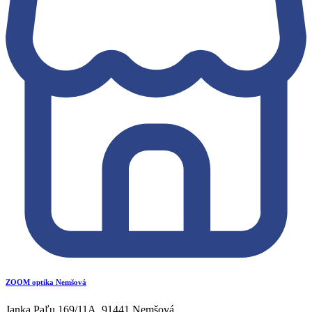
ZOOM optika Nemšová
Janka Paľu 169/11A, 91441 Nemšová