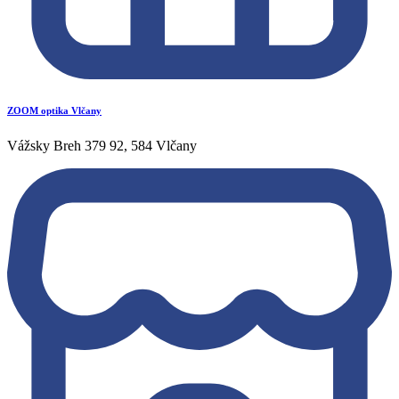
ZOOM optika Vlčany
Vážsky Breh 379 92, 584 Vlčany