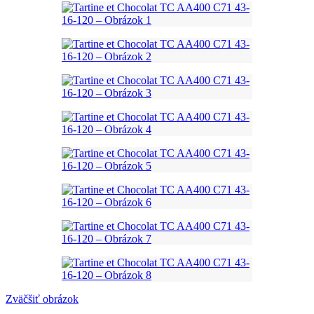
Zväčšiť obrázok