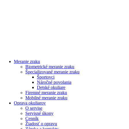
Meranie zraku
Biometrické meranie zraku
Špecializované meranie zraku
Športovci
Náročné povolania
Detské okuliare
Firemné meranie zraku
Mobilné meranie zraku
Oprava okuliarov
O servise
Servisné úkony
Cenník
Žiadosť o opravu
Záruka a kontakty