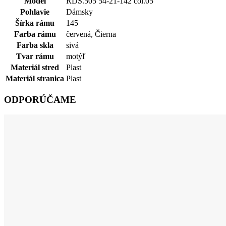
Model
RDS.505 54-21-142 col.05
Pohlavie
Dámsky
Šírka rámu
145
Farba rámu
červená
,
Čierna
Farba skla
sivá
Tvar rámu
motýľ
Materiál stred
Plast
Materiál stranica
Plast
ODPORÚČAME