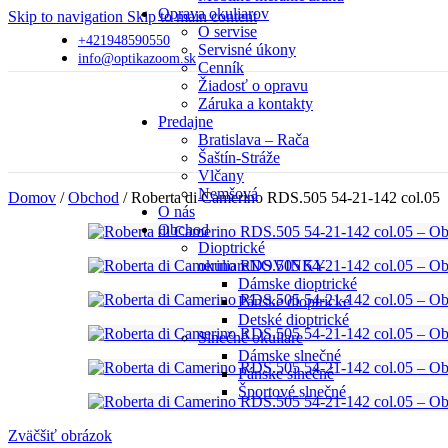
Oprava okuliarov
Skip to navigation
Skip to main content
O servise
+421948590550
Servisné úkony
info@optikazoom.sk
Cenník
Žiadosť o opravu
Záruka a kontakty
Predajne
Bratislava – Rača
Šaštín-Stráže
Vlčany
Nemšová
Domov
/
Obchod
/
Roberta di Camerino RDS.505 54-21-142 col.05
O nás
Obchod
Dioptrické
okuliare
NOVINKY
Dámske dioptrické
Pánske dioptrické
Detské dioptrické
Slnečné okuliare
Dámske slnečné
Pánske slnečné
Športové slnečné
Zväčšiť obrázok