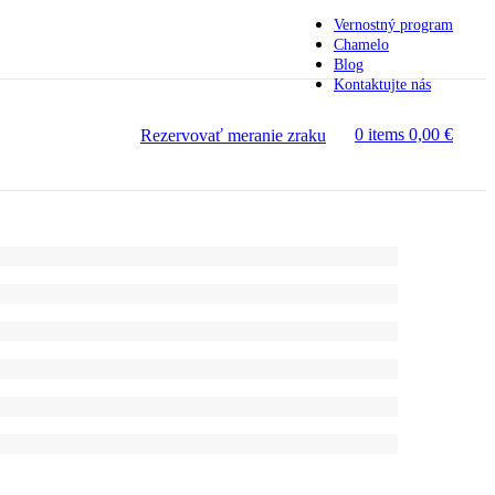
Vernostný program
Chamelo
Blog
Kontaktujte nás
0
items
0,00
€
Rezervovať meranie zraku