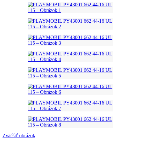
Zväčšiť obrázok