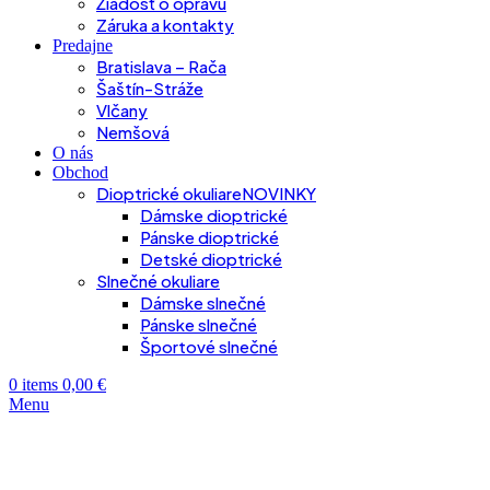
Žiadosť o opravu
Záruka a kontakty
Predajne
Bratislava – Rača
Šaštín-Stráže
Vlčany
Nemšová
O nás
Obchod
Dioptrické okuliare
NOVINKY
Dámske dioptrické
Pánske dioptrické
Detské dioptrické
Slnečné okuliare
Dámske slnečné
Pánske slnečné
Športové slnečné
0
items
0,00
€
Menu