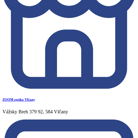
ZOOM optika Vlčany
Vážsky Breh 379 92, 584 Vlčany