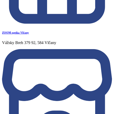
ZOOM optika Vlčany
Vážsky Breh 379 92, 584 Vlčany