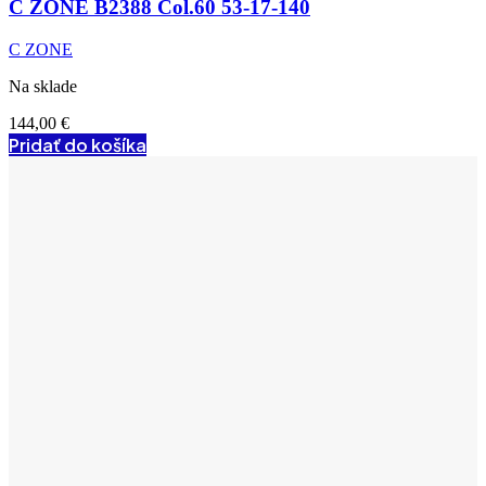
C ZONE B2388 Col.60 53-17-140
C ZONE
Na sklade
144,00
€
Pridať do košíka