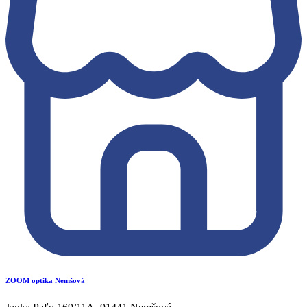
ZOOM optika Nemšová