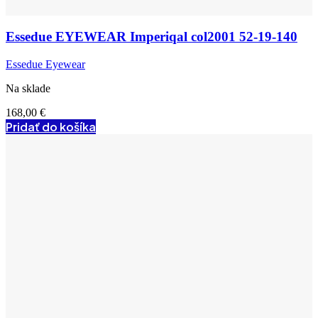
Essedue EYEWEAR Imperiqal col2001 52-19-140
Essedue Eyewear
Na sklade
168,00
€
Pridať do košíka