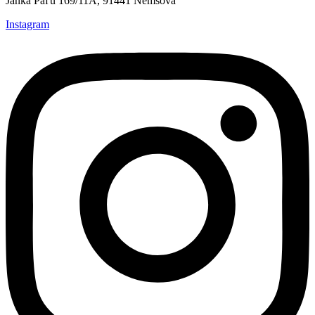
Janka Paľu 169/11A, 91441 Nemšová
Instagram