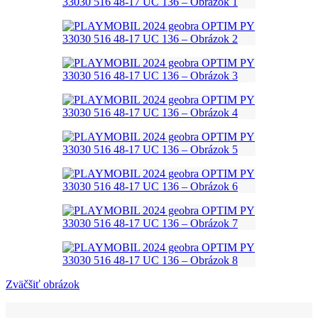
Zväčšiť obrázok