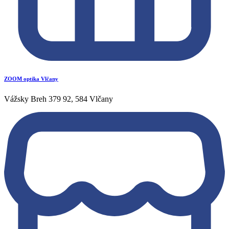
ZOOM optika Vlčany
Vážsky Breh 379 92, 584 Vlčany