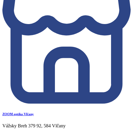
ZOOM optika Vlčany
Vážsky Breh 379 92, 584 Vlčany