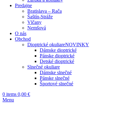
Predajne
Bratislava – Rača
Šaštín-Stráže
Vlčany
Nemšová
O nás
Obchod
Dioptrické okuliare
NOVINKY
Dámske dioptrické
Pánske dioptrické
Detské dioptrické
Slnečné okuliare
Dámske slnečné
Pánske slnečné
Športové slnečné
0
items
0,00
€
Menu