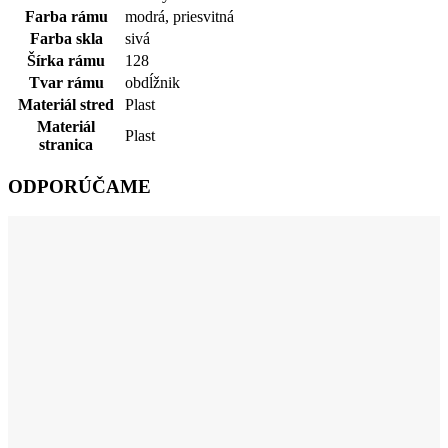
Farba rámu
modrá
,
priesvitná
Farba skla
sivá
Šírka rámu
128
Tvar rámu
obdĺžnik
Materiál stred
Plast
Materiál
Plast
stranica
ODPORÚČAME