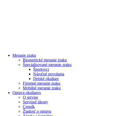
Meranie zraku
Biometrické meranie zraku
Špecializované meranie zraku
Športovci
Náročné povolania
Detské okuliare
Firemné meranie zraku
Mobilné meranie zraku
Oprava okuliarov
O servise
Servisné úkony
Cenník
Žiadosť o opravu
Záruka a kontakty