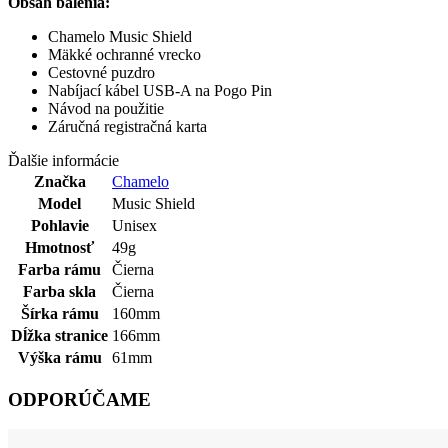
Obsah balenia:
Chamelo Music Shield
Mäkké ochranné vrecko
Cestovné puzdro
Nabíjací kábel USB-A na Pogo Pin
Návod na použitie
Záručná registračná karta
Ďalšie informácie
Značka
Chamelo
Model
Music Shield
Pohlavie
Unisex
Hmotnosť
49g
Farba rámu
Čierna
Farba skla
Čierna
Šírka rámu
160mm
Dĺžka stranice
166mm
Výška rámu
61mm
ODPORÚČAME