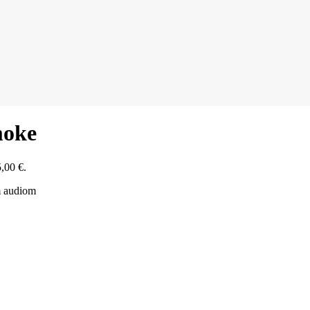
moke
,00 €.
m audiom