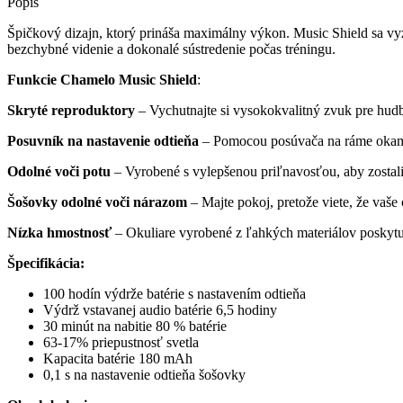
Popis
Špičkový dizajn, ktorý prináša maximálny výkon. Music Shield sa v
bezchybné videnie a dokonalé sústredenie počas tréningu.
Funkcie Chamelo Music Shield
:
Skryté reproduktory
– Vychutnajte si vysokokvalitný zvuk pre hud
Posuvník na nastavenie odtieňa
– Pomocou posúvača na ráme okamžit
Odolné voči potu
– Vyrobené s vylepšenou priľnavosťou, aby zostali
Šošovky odolné voči nárazom
– Majte pokoj, pretože viete, že vaše
Nízka hmostnosť
– Okuliare vyrobené z ľahkých materiálov poskytuj
Špecifikácia:
100 hodín výdrže batérie s nastavením odtieňa
Výdrž vstavanej audio batérie 6,5 hodiny
30 minút na nabitie 80 % batérie
63-17% priepustnosť svetla
Kapacita batérie 180 mAh
0,1 s na nastavenie odtieňa šošovky