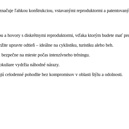
yznačuje ľahkou konštrukciou, vstavanými reproduktormi a patentovan
bu a hovory s diskrétnymi reproduktormi, vďaka ktorým budete mať pr
e upravte odtieň – ideálne na cyklistiku, turistiku alebo beh.
 bezpečne na mieste počas intenzívneho tréningu.
 okuliare vydržia náhodné nárazy.
ú celodenné pohodlie bez kompromisov v oblasti štýlu a odolnosti.