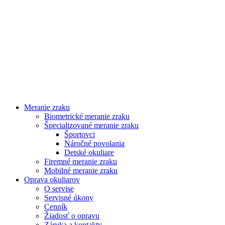
Meranie zraku
Biometrické meranie zraku
Špecializované meranie zraku
Športovci
Náročné povolania
Detské okuliare
Firemné meranie zraku
Mobilné meranie zraku
Oprava okuliarov
O servise
Servisné úkony
Cenník
Žiadosť o opravu
Záruka a kontakty