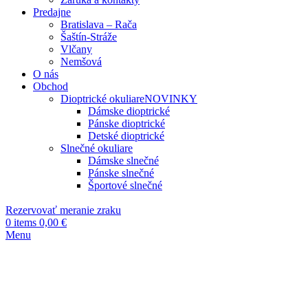
Predajne
Bratislava – Rača
Šaštín-Stráže
Vlčany
Nemšová
O nás
Obchod
Dioptrické okuliare
NOVINKY
Dámske dioptrické
Pánske dioptrické
Detské dioptrické
Slnečné okuliare
Dámske slnečné
Pánske slnečné
Športové slnečné
Rezervovať meranie zraku
0
items
0,00
€
Menu