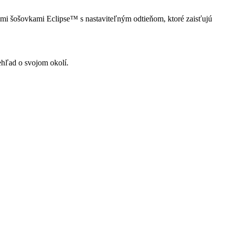
ými šošovkami Eclipse™ s nastaviteľným odtieňom, ktoré zaisťujú
ehľad o svojom okolí.