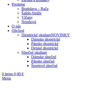
Predajne
Bratislava – Rača
Šaštín-Stráže
Vlčany
Nemšová
O nás
Obchod
Dioptrické okuliare
NOVINKY
Dámske dioptrické
Pánske dioptrické
Detské dioptrické
Slnečné okuliare
Dámske slnečné
Pánske slnečné
Športové slnečné
0
items
0,00
€
Menu