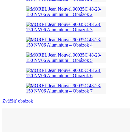
Zväčšiť obrázok