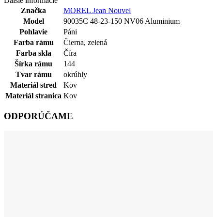
Ďalšie informácie
Značka
MOREL Jean Nouvel
Model
90035C 48-23-150 NV06 Aluminium
Pohlavie
Páni
Farba rámu
Čierna
,
zelená
Farba skla
Číra
Šírka rámu
144
Tvar rámu
okrúhly
Materiál stred
Kov
Materiál stranica
Kov
ODPORÚČAME