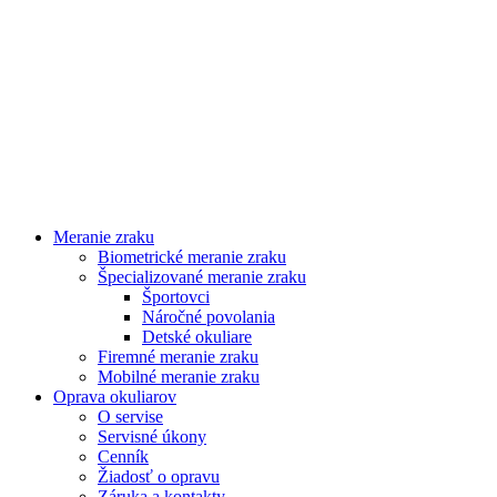
Meranie zraku
Biometrické meranie zraku
Špecializované meranie zraku
Športovci
Náročné povolania
Detské okuliare
Firemné meranie zraku
Mobilné meranie zraku
Oprava okuliarov
O servise
Servisné úkony
Cenník
Žiadosť o opravu
Záruka a kontakty