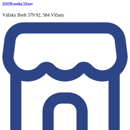
ZOOM optika Vlčany
Vážsky Breh 379 92, 584 Vlčany