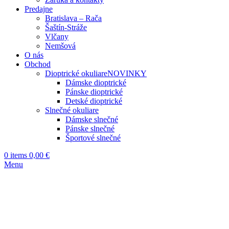
Predajne
Bratislava – Rača
Šaštín-Stráže
Vlčany
Nemšová
O nás
Obchod
Dioptrické okuliare
NOVINKY
Dámske dioptrické
Pánske dioptrické
Detské dioptrické
Slnečné okuliare
Dámske slnečné
Pánske slnečné
Športové slnečné
0
items
0,00
€
Menu