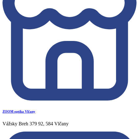
ZOOM optika Vlčany
Vážsky Breh 379 92, 584 Vlčany