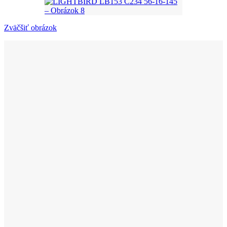
Zväčšiť obrázok