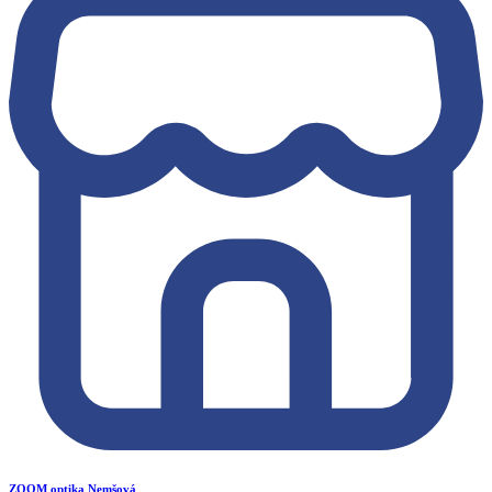
ZOOM optika Nemšová