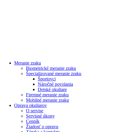
Meranie zraku
Biometrické meranie zraku
Špecializované meranie zraku
Športovci
Náročné povolania
Detské okuliare
Firemné meranie zraku
Mobilné meranie zraku
Oprava okuliarov
O servise
Servisné úkony
Cenník
Žiadosť o opravu
Záruka a kontakty