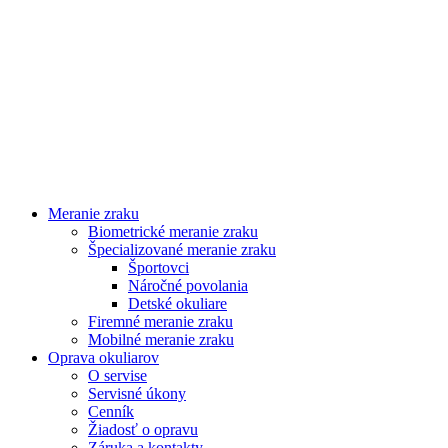
Meranie zraku
Biometrické meranie zraku
Špecializované meranie zraku
Športovci
Náročné povolania
Detské okuliare
Firemné meranie zraku
Mobilné meranie zraku
Oprava okuliarov
O servise
Servisné úkony
Cenník
Žiadosť o opravu
Záruka a kontakty