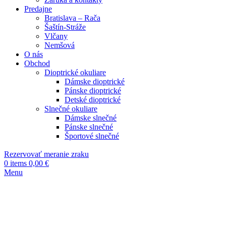
Predajne
Bratislava – Rača
Šaštín-Stráže
Vlčany
Nemšová
O nás
Obchod
Dioptrické okuliare
Dámske dioptrické
Pánske dioptrické
Detské dioptrické
Slnečné okuliare
Dámske slnečné
Pánske slnečné
Športové slnečné
Rezervovať meranie zraku
0
items
0,00
€
Menu