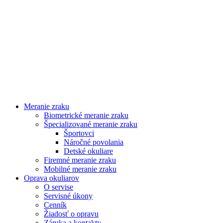
Meranie zraku
NOVINKY
NOVINKY
Biometrické meranie zraku
Špecializované meranie zraku
Športovci
Náročné povolania
Detské okuliare
Firemné meranie zraku
Mobilné meranie zraku
Oprava okuliarov
O servise
Servisné úkony
Cenník
Žiadosť o opravu
Záruka a kontakty