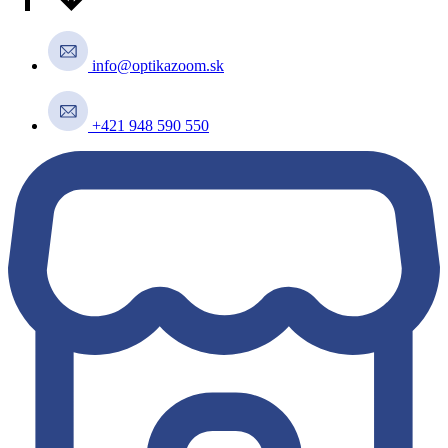
info@optikazoom.sk
+421 948 590 550