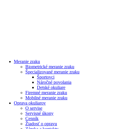
Meranie zraku
Biometrické meranie zraku
Špecializované meranie zraku
Športovci
Náročné povolania
Detské okuliare
Firemné meranie zraku
Mobilné meranie zraku
Oprava okuliarov
O servise
Servisné úkony
Cenník
Žiadosť o opravu
Záruka a kontakty