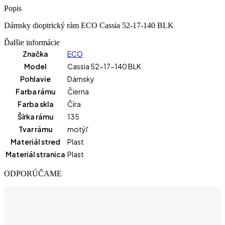
Popis
Dámsky dioptrický rám ECO Cassia 52-17-140 BLK
Ďalšie informácie
Značka
ECO
Model
Cassia 52-17-140 BLK
Pohlavie
Dámsky
Farba rámu
Čierna
Farba skla
Číra
Šírka rámu
135
Tvar rámu
motýľ
Materiál stred
Plast
Materiál stranica
Plast
ODPORÚČAME