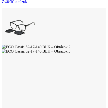
Zväčšiť obrázok