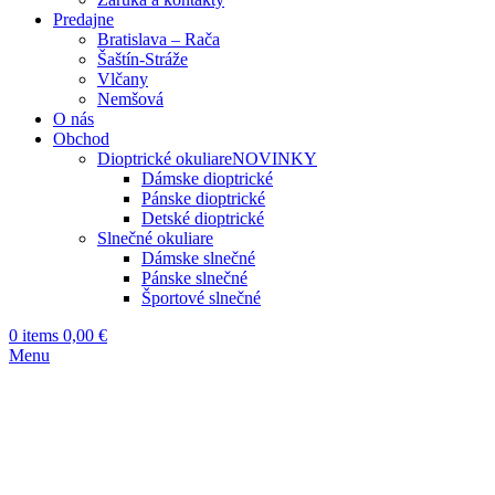
Predajne
Bratislava – Rača
Šaštín-Stráže
Vlčany
Nemšová
O nás
Obchod
Dioptrické okuliare
NOVINKY
Dámske dioptrické
Pánske dioptrické
Detské dioptrické
Slnečné okuliare
Dámske slnečné
Pánske slnečné
Športové slnečné
0
items
0,00
€
Menu