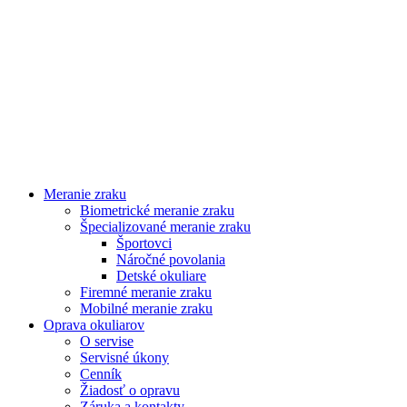
Meranie zraku
Biometrické meranie zraku
Špecializované meranie zraku
Športovci
Náročné povolania
Detské okuliare
Firemné meranie zraku
Mobilné meranie zraku
Oprava okuliarov
O servise
Servisné úkony
Cenník
Žiadosť o opravu
Záruka a kontakty