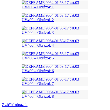
Zväčšiť obrázok