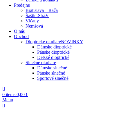
Predajne
Bratislava – Rača
Šaštín-Stráže
Vlčany
Nemšová
O nás
Obchod
Dioptrické okuliare
NOVINKY
Dámske dioptrické
Pánske dioptrické
Detské dioptrické
Slnečné okuliare
Dámske slnečné
Pánske slnečné
Športové slnečné
0
items
0,00
€
Menu