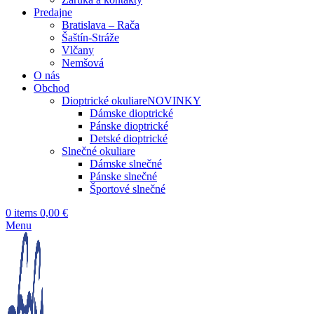
Predajne
Bratislava – Rača
Šaštín-Stráže
Vlčany
Nemšová
O nás
Obchod
Dioptrické okuliare
NOVINKY
Dámske dioptrické
Pánske dioptrické
Detské dioptrické
Slnečné okuliare
Dámske slnečné
Pánske slnečné
Športové slnečné
0
items
0,00
€
Menu