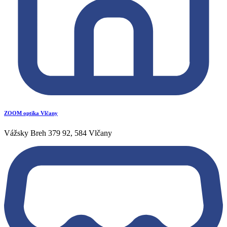
ZOOM optika Vlčany
Vážsky Breh 379 92, 584 Vlčany