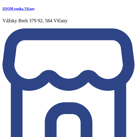
ZOOM optika Vlčany
Vážsky Breh 379 92, 584 Vlčany