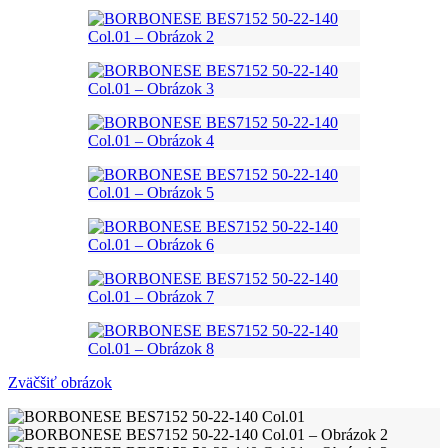
Zväčšiť obrázok