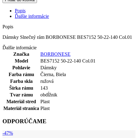
Popis
Ďalšie informácie
Popis
Dámsky Slnečný rám BORBONESE BES7152 50-22-140 Col.01
Ďalšie informácie
Značka
BORBONESE
Model
BES7152 50-22-140 Col.01
Pohlavie
Dámsky
Farba rámu
Čierna
,
Biela
Farba skla
ružová
Šírka rámu
143
Tvar rámu
obdĺžnik
Materiál stred
Plast
Materiál stranica
Plast
ODPORÚČAME
-47%