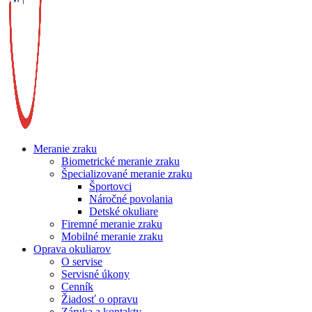
Meranie zraku
Biometrické meranie zraku
Špecializované meranie zraku
Športovci
Náročné povolania
Detské okuliare
Firemné meranie zraku
Mobilné meranie zraku
Oprava okuliarov
O servise
Servisné úkony
Cenník
Žiadosť o opravu
Záruka a kontakty