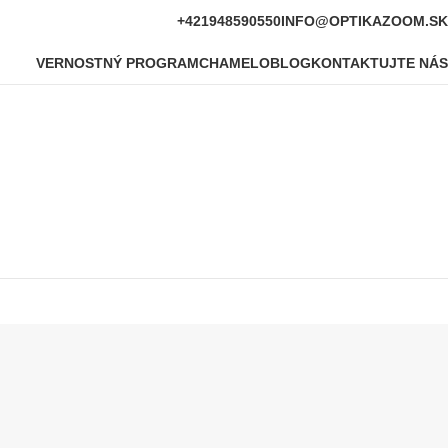
+421948590550
INFO@OPTIKAZOOM.SK
VERNOSTNÝ PROGRAM
CHAMELO
BLOG
KONTAKTUJTE NÁS