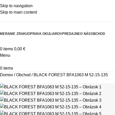
Skip to navigation
Skip to main content
MERANIE ZRAKU
OPRAVA OKULIAROV
PREDAJNE
O NÁS
OBCHOD
0
items
0,00
€
Menu
0
items
Domov
/
Obchod
/
BLACK FOREST BFA1063 M 52-15-135