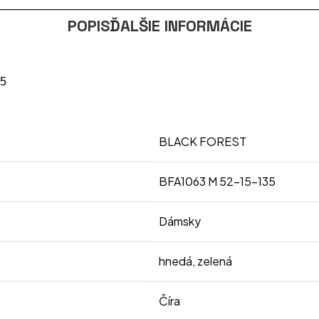
POPIS
ĎALŠIE INFORMÁCIE
35
BLACK FOREST
BFA1063 M 52-15-135
Dámsky
hnedá
,
zelená
Číra