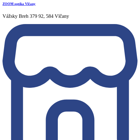
ZOOM optika Vlčany
Vážsky Breh 379 92, 584 Vlčany