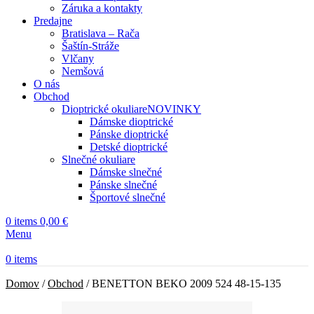
Záruka a kontakty
Predajne
Bratislava – Rača
Šaštín-Stráže
Vlčany
Nemšová
O nás
Obchod
Dioptrické okuliare
NOVINKY
Dámske dioptrické
Pánske dioptrické
Detské dioptrické
Slnečné okuliare
Dámske slnečné
Pánske slnečné
Športové slnečné
0
items
0,00
€
Menu
0
items
Domov
/
Obchod
/
BENETTON BEKO 2009 524 48-15-135