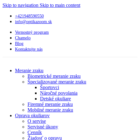
Skip to navigation
Skip to main content
+421948590550
info@optikazoom.sk
Vernostný program
Chamelo
Blog
Kontaktujte nás
Meranie zraku
Biometrické meranie zraku
Špecializované meranie zraku
Športovci
Náročné povolania
Detské okuliare
Firemné meranie zraku
Mobilné meranie zraku
Oprava okuliarov
O servise
Servisné úkony
Cenník
Žiadosť o opravu