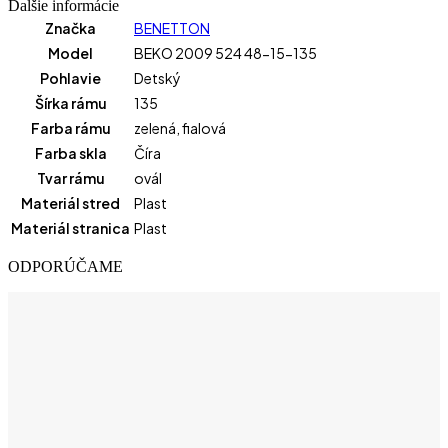
Ďalšie informácie
Značka
BENETTON
Model
BEKO 2009 524 48-15-135
Pohlavie
Detský
Šírka rámu
135
Farba rámu
zelená
,
fialová
Farba skla
Číra
Tvar rámu
ovál
Materiál stred
Plast
Materiál stranica
Plast
ODPORÚČAME