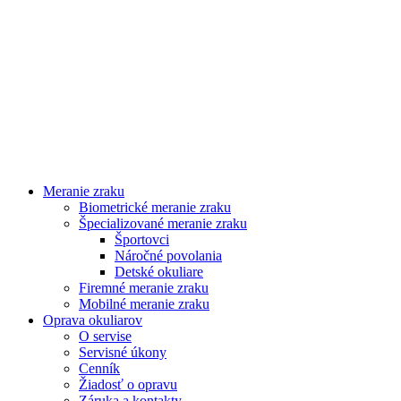
Meranie zraku
Biometrické meranie zraku
Špecializované meranie zraku
Športovci
Náročné povolania
Detské okuliare
Firemné meranie zraku
Mobilné meranie zraku
Oprava okuliarov
O servise
Servisné úkony
Cenník
Žiadosť o opravu
Záruka a kontakty