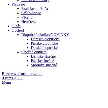
Predajne
Bratislava – Rača
Šaštín-Stráže
Vlčany
Nemšová
O nás
Obchod
Dioptrické okuliare
NOVINKY
Dámske dioptrické
Pánske dioptrické
Detské dioptrické
Slnečné okuliare
Dámske slnečné
Pánske slnečné
Športové slnečné
Rezervovať meranie zraku
0
items
0,00
€
Menu