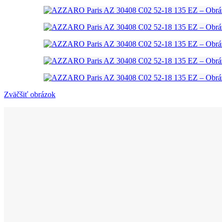
Zväčšiť obrázok