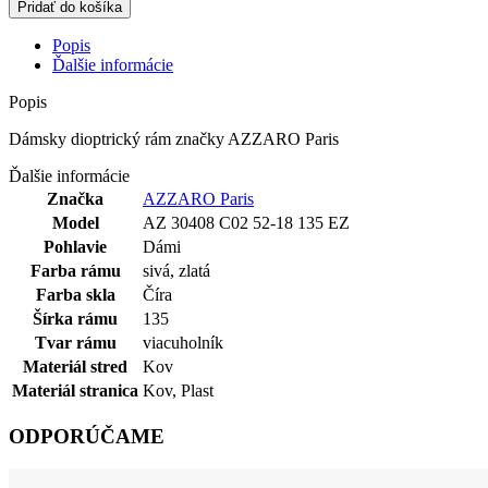
Pridať do košíka
Popis
Ďalšie informácie
Popis
Dámsky dioptrický rám značky AZZARO Paris
Ďalšie informácie
Značka
AZZARO Paris
Model
AZ 30408 C02 52-18 135 EZ
Pohlavie
Dámi
Farba rámu
sivá
,
zlatá
Farba skla
Číra
Šírka rámu
135
Tvar rámu
viacuholník
Materiál stred
Kov
Materiál stranica
Kov
,
Plast
ODPORÚČAME